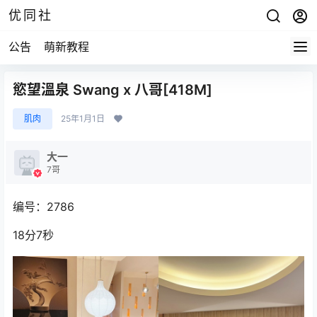
优同社
公告
萌新教程
慾望溫泉 Swang x 八哥[418M]
肌肉
25年1月1日
大一
7哥
编号：2786
18分7秒