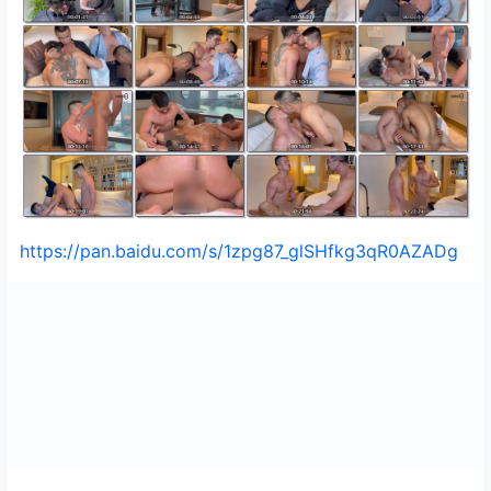
https://pan.baidu.com/s/1zpg87_glSHfkg3qR0AZADg