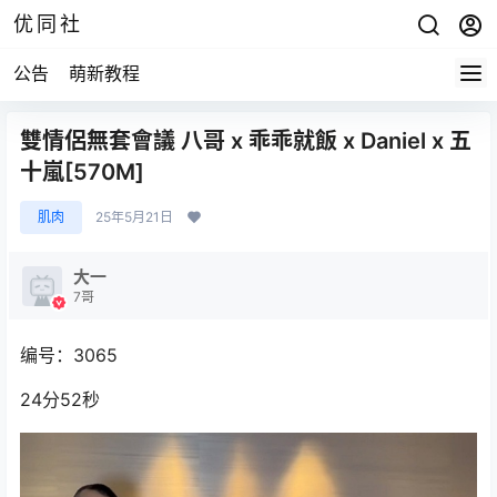
优同社
公告
萌新教程
雙情侶無套會議 八哥 x 乖乖就飯 x Daniel x 五
十嵐[570M]
肌肉
25年5月21日
大一
7哥
编号：3065
24分52秒