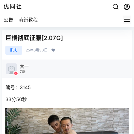
优同社
公告
萌新教程
巨根彻底征服[2.07G]
肌肉
25年6月30日
大一
7哥
编号：3145
33分50秒