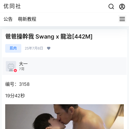
优同社
公告
萌新教程
爸爸操幹我 Swang x 龍治[442M]
肌肉
25年7月6日
大一
7哥
编号：3158
19分42秒