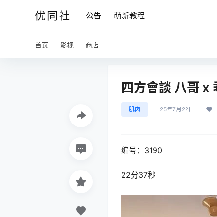
优同社
公告
萌新教程
首页
影视
商店
四方會談 八哥 x 
肌肉
25年7月22日
编号：3190
22分37秒