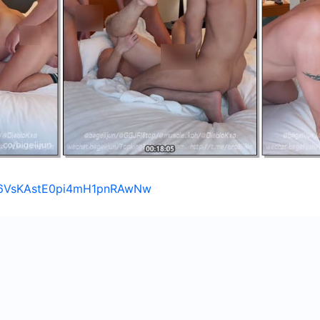
s/16VsKAstE0pi4mH1pnRAwNw