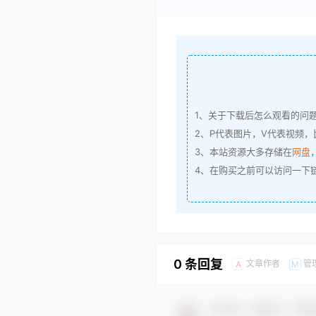
1、关于下载后怎么观看的问
2、P代表图片，V代表视频，比
3、本站资源大多存储在
网盘
4、在购买之前可以访问一下
0 条回复
文章作者
管
A
M
欢迎您，新朋友，感谢