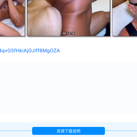
/14qvG5fHkiAjGJiff8MgOZA
资源下载说明