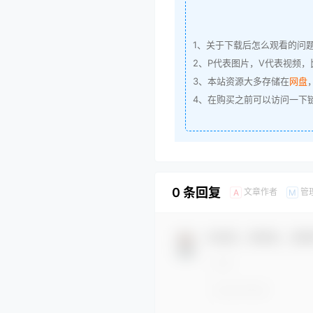
1、关于下载后怎么观看的问
2、P代表图片，V代表视频，比
3、本站资源大多存储在
网盘
4、在购买之前可以访问一下
0 条回复
文章作者
管
A
M
欢迎您，新朋友，感谢