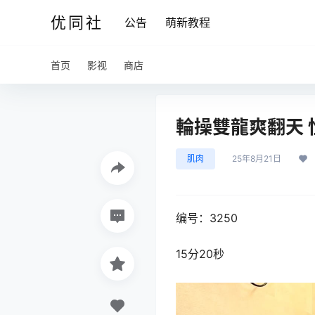
优同社
公告
萌新教程
首页
影视
商店
輪操雙龍爽翻天 性癮
肌肉
25年8月21日
编号：3250
15分20秒