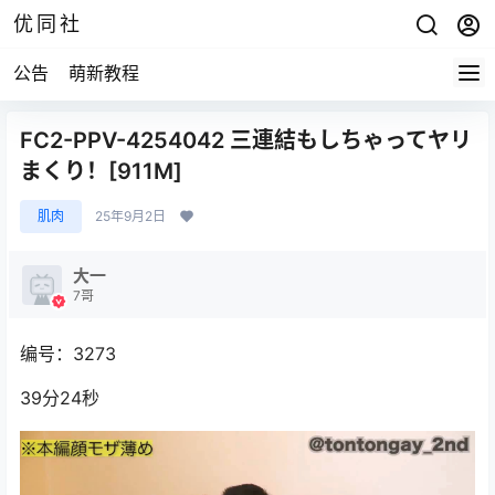
优同社
公告
萌新教程
FC2-PPV-4254042 三連結もしちゃってヤリ
まくり！[911M]
肌肉
25年9月2日
大一
7哥
编号：3273
39分24秒