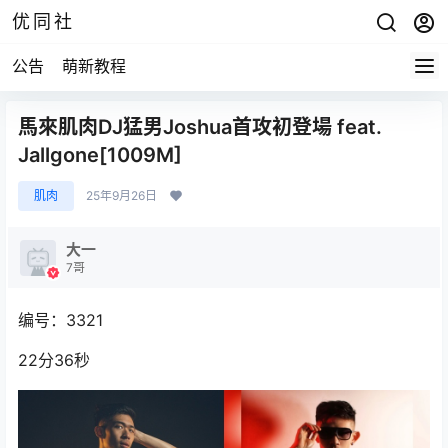
优同社
公告
萌新教程
馬來肌肉DJ猛男Joshua首攻初登場 feat.
Jallgone[1009M]
肌肉
25年9月26日
大一
7哥
编号：3321
22分36秒