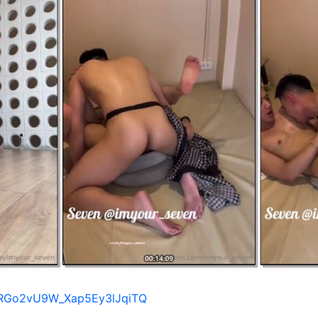
s/1RGo2vU9W_Xap5Ey3lJqiTQ