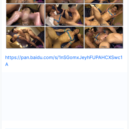
https://pan.baidu.com/s/1nSGomxJeyhFUPAHCXSwc1
A