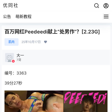
优同社
公告
萌新教程
百万网红Peedeedi献上“处男作”？[2.23G]
肌肉
25年10月17日
大一
7哥
编号：3363
39分27秒