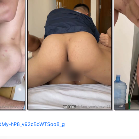
s/1dMy-hP8_v92cBoWTSoo8_g