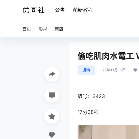
优同社
公告
萌新教程
首页
影视
商店
偷吃肌肉水電工 Win
肌肉
25年11月16日
编号：3423
17分38秒