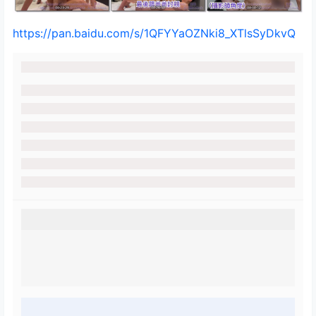
https://pan.baidu.com/s/1QFYYaOZNki8_XTlsSyDkvQ