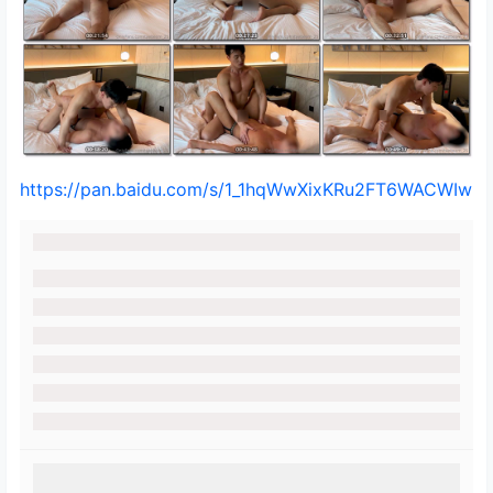
https://pan.baidu.com/s/1_1hqWwXixKRu2FT6WACWIw