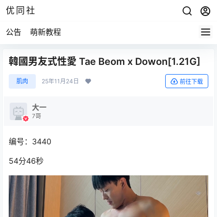
优同社
公告
萌新教程
韓國男友式性愛 Tae Beom x Dowon[1.21G]
肌肉
25年11月24日
前往下载
大一
7哥
编号：3440
54分46秒