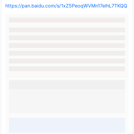
https://pan.baidu.com/s/1xZ5PeoqWVMn17elhL7TKQQ