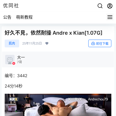
优同社
公告
萌新教程
好久不見，依然耐操 Andre x Kian[1.07G]
肌肉
25年11月25日
前往下载
大一
7哥
编号：3442
24分14秒