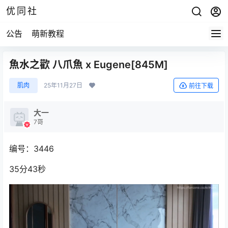
优同社
公告
萌新教程
魚水之歡 八爪魚 x Eugene[845M]
肌肉
25年11月27日
前往下载
大一
7哥
编号：3446
35分43秒