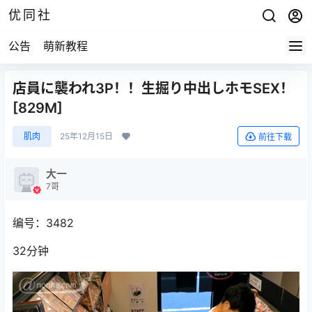
优同社
公告
萌新教程
店員に襲われ3P！！生掘り中出しホモSEX！
[829M]
肌肉
25年12月15日
前往下载
大一
7哥
编号：3482
32分钟