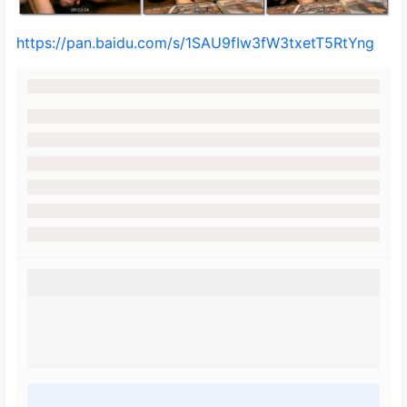
https://pan.baidu.com/s/1SAU9fIw3fW3txetT5RtYng