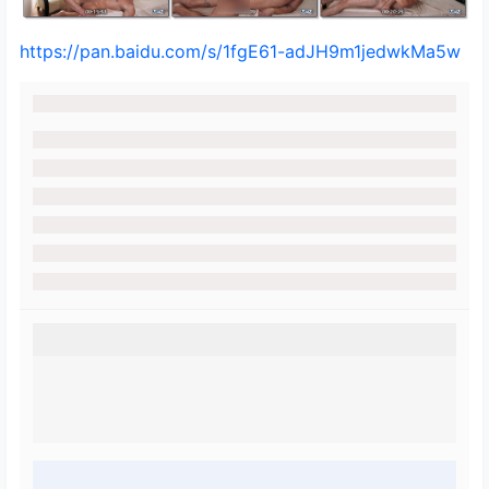
https://pan.baidu.com/s/1fgE61-adJH9m1jedwkMa5w