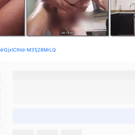
1NrGjxIClhld-M31j28MrLQ