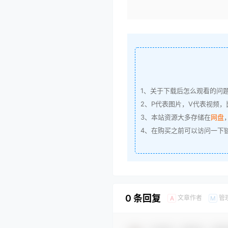
1、关于下载后怎么观看的问
2、P代表图片，V代表视频，比
3、本站资源大多存储在
网盘
4、在购买之前可以访问一下
0 条回复
文章作者
管
A
M