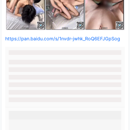
https://pan.baidu.com/s/1nvdr-jwhk_RoQ6EFJGpSog