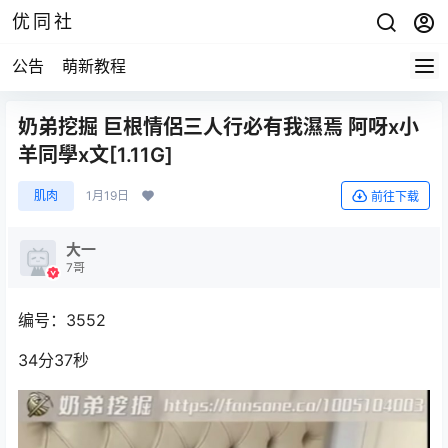
优同社
公告
萌新教程
奶弟挖掘 巨根情侶三人行必有我濕焉 阿呀x小
羊同學x文[1.11G]
肌肉
1月19日
前往下载
大一
7哥
编号：3552
34分37秒