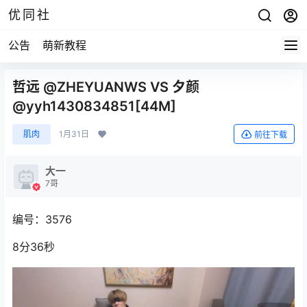
优同社
公告
萌新教程
哲远 @ZHEYUANWS VS 夕颜
@yyh1430834851[44M]
肌肉
1月31日
前往下载
大一
7哥
编号：3576
8分36秒