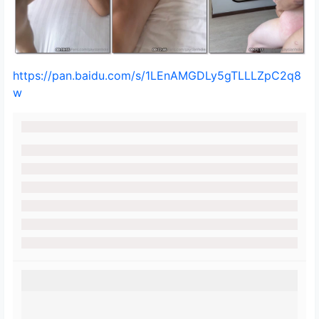
https://pan.baidu.com/s/1LEnAMGDLy5gTLLLZpC2q8
w