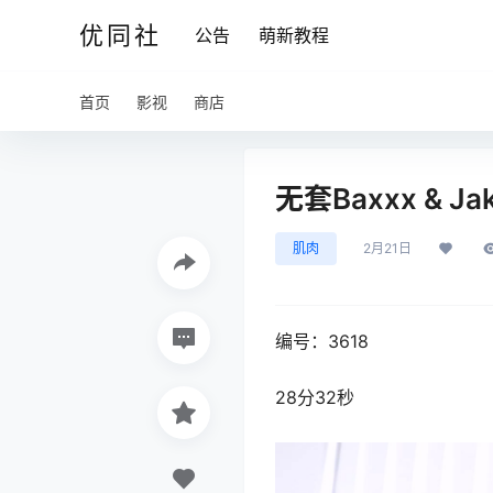
优同社
公告
萌新教程
首页
影视
商店
无套Baxxx & Jak
肌肉
2月21日
编号：3618
28分32秒