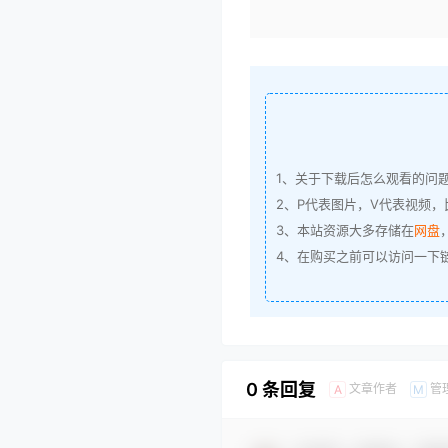
1、关于下载后怎么观看的问
2、P代表图片，V代表视频，比
3、本站资源大多存储在
网盘
4、在购买之前可以访问一下
0 条回复
文章作者
管
A
M