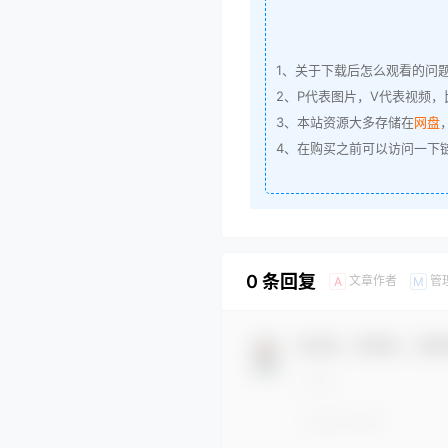
1、关于下载后怎么观看的问
2、P代表图片，V代表视频，比
3、本站资源大多存储在
网盘
4、在购买之前可以访问一下
0 条回复
文章作者
管
A
M
欢迎您，新朋友，感谢