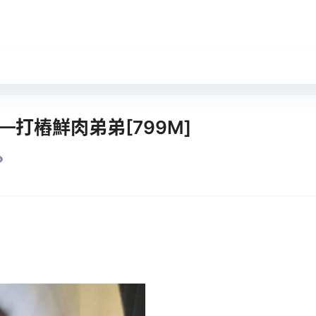
07——打樁鮮肉弟弟[799M]