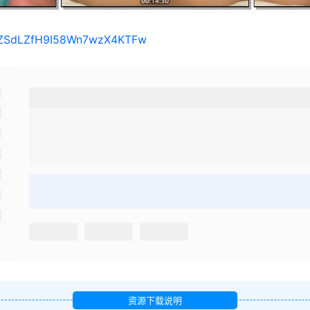
s/1ZSdLZfH9I58Wn7wzX4KTFw
资源下载说明