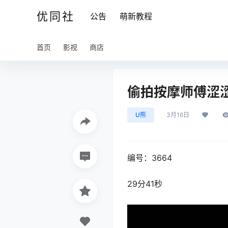
优同社
公告
萌新教程
首页
影视
商店
偷拍按摩师傅涩涩小
U熊
3月16日
编号：3664
29分41秒