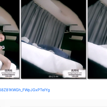
s/168Z81KWGh_FWpJGxPTeIYg