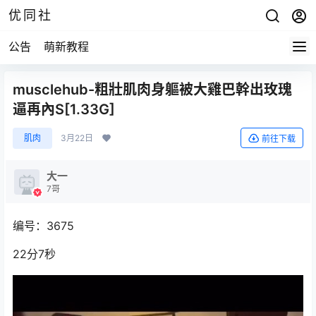
优同社
公告
萌新教程
musclehub-粗壯肌肉身軀被大雞巴幹出玫瑰
逼再內S[1.33G]
肌肉
3月22日
前往下载
大一
7哥
编号：3675
22分7秒