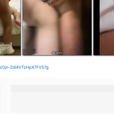
/1siOjn-ZdI4VTzHpX7FV57g