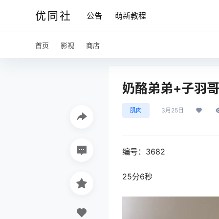
优同社
公告
萌新教程
首页
影视
商店
奶酪弟弟+子羽哥哥
肌肉
3月25日
编号：3682
25分6秒