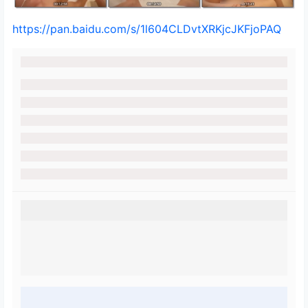
https://pan.baidu.com/s/1l604CLDvtXRKjcJKFjoPAQ