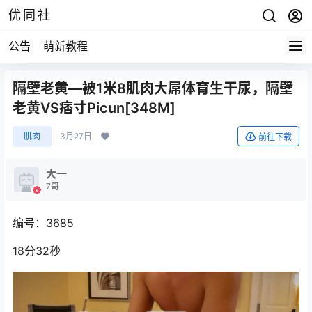
优同社
公告
萌新教程
隔壁老黄—被1米8肌肉大屌体育生干尿，隔壁
老黄VS痞寸Picun[348M]
肌肉
3月27日
前往下载
大一
7哥
编号：3685
18分32秒