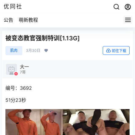
优同社
公告
萌新教程
被变态教官强制特训[1.13G]
肌肉
3月30日
前往下载
大一
7哥
编号：3692
51分23秒