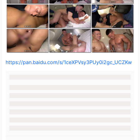
https://pan.baidu.com/s/1ceXPVsy3PUy0i2gc_UCZKw