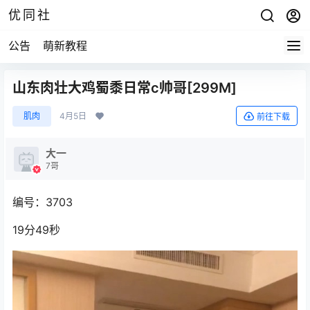
优同社
公告
萌新教程
山东肉壮大鸡蜀黍日常c帅哥[299M]
肌肉
4月5日
前往下载
大一
7哥
编号：3703
19分49秒