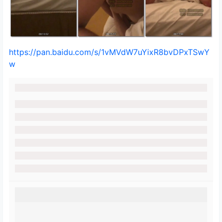
https://pan.baidu.com/s/1vMVdW7uYixR8bvDPxTSwY
w