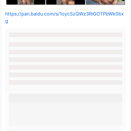
https://pan.baidu.com/s/1oycSzQWz3RiGOTPbWk0bx
g