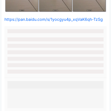
https://pan.baidu.com/s/1yocgyu4p_xqVaK6qh-TzSg