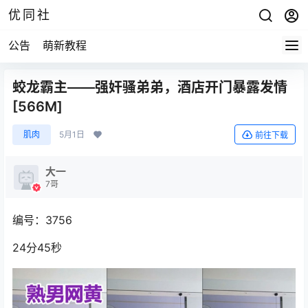
优同社
公告
萌新教程
蛟龙霸主——强奸骚弟弟，酒店开门暴露发情
[566M]
肌肉
5月1日
前往下载
大一
7哥
编号：3756
24分45秒