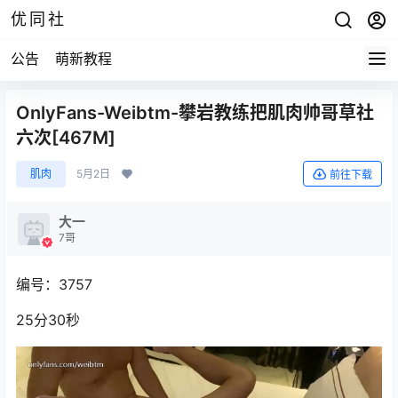
优同社
公告
萌新教程
OnlyFans-Weibtm-攀岩教练把肌肉帅哥草社
六次[467M]
肌肉
5月2日
前往下载
大一
7哥
编号：3757
25分30秒