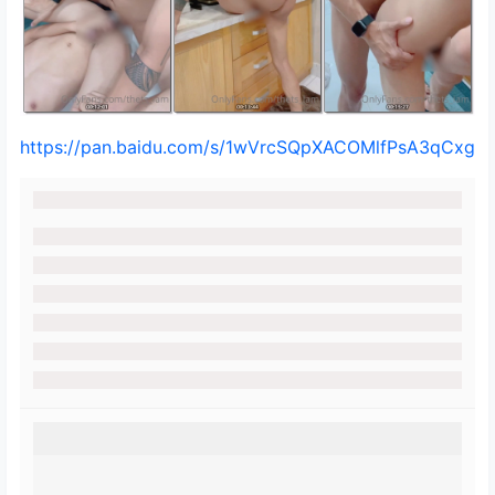
https://pan.baidu.com/s/1wVrcSQpXACOMlfPsA3qCxg