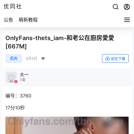
优同社
公告
萌新教程
OnlyFans-thets_iam-和老公在廚房愛愛
[667M]
肌肉
5月3日
前往下载
大一
7哥
编号：3760
17分10秒