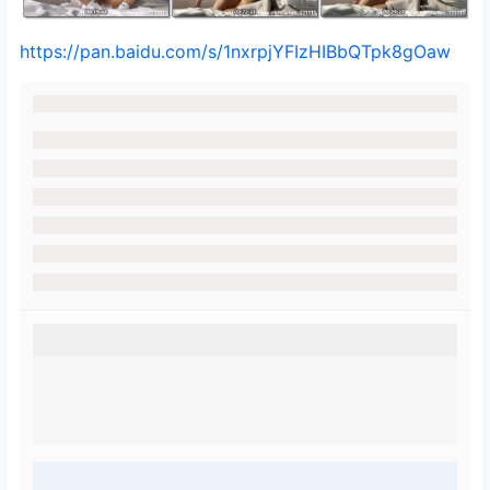
https://pan.baidu.com/s/1nxrpjYFIzHIBbQTpk8gOaw