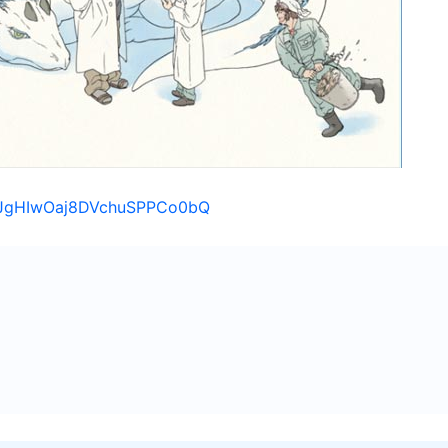
s/1JgHIwOaj8DVchuSPPCo0bQ