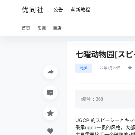
优同社
公告
萌新教程
首页
影视
商店
七曜动物园[スピー
电脑
22年1月22日
编号：368
UGCP 的スピーシーとキ
秉承ugcp一贯的风格，大
主角需要接手一个破败的动