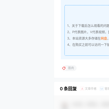
1、关于下载后怎么观看的问
2、P代表图片，V代表视频，比
3、本站资源大多存储在
网盘
4、在购买之前可以访问一下
筋肉
0 条回复
文章作者
管
A
M
欢迎您，新朋友，感谢