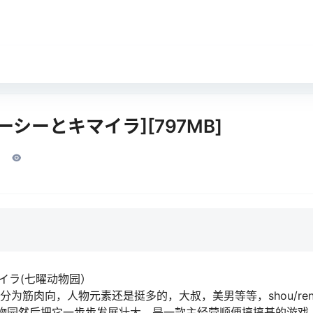
シーとキマイラ][797MB]
マイラ(七曜动物园）
部分为筋肉向，人物元素还是挺多的，大叔，美男等等，shou/re
物园然后把它一步步发展壮大，是一款主经营顺便搞搞基的游戏