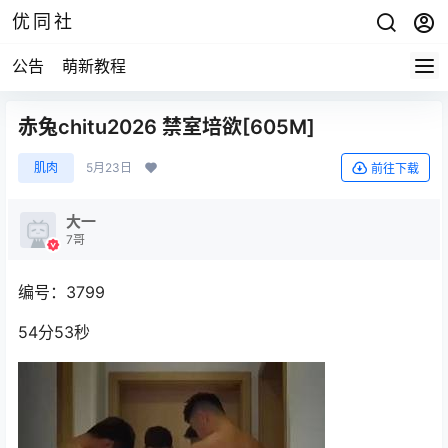
优同社
公告
萌新教程
赤兔chitu2026 禁室培欲[605M]
肌肉
5月23日
前往下载
大一
7哥
编号：3799
54分53秒