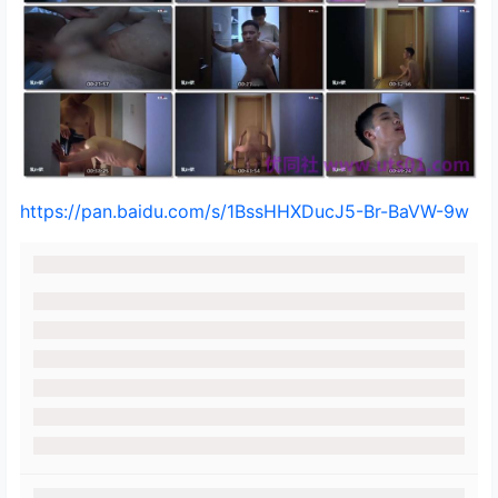
https://pan.baidu.com/s/1BssHHXDucJ5-Br-BaVW-9w