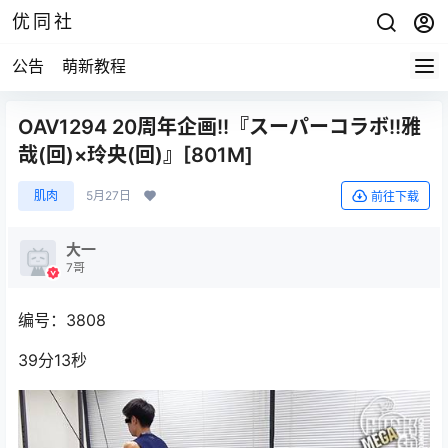
优同社
公告
萌新教程
OAV1294 20周年企画!!『スーパーコラボ!!雅
哉(回)×玲央(回)』[801M]
肌肉
5月27日
前往下载
大一
7哥
编号：3808
39分13秒