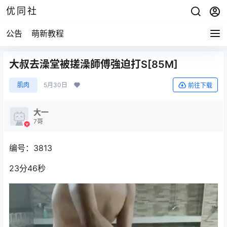
优同社
公告
萌新教程
大叔去澡堂被搓澡師傅強迫打S[85M]
肌肉
5月30日
前往下载
大一
7哥
编号：3813
23分46秒