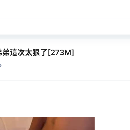
弟弟這次太狠了[273M]