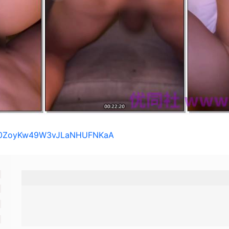
s/10ZoyKw49W3vJLaNHUFNKaA