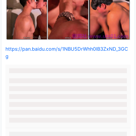
https://pan.baidu.com/s/1NBU5DrWhh0lB3ZxND_3GC
g