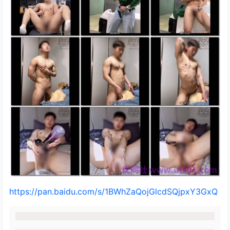
https://pan.baidu.com/s/1BWhZaQojGlcdSQjpxY3GxQ