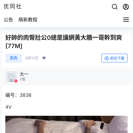
优同社
公告
萌新教程
好帥的肉臀壯公0總是讓網黃大鵰一哥幹到爽
[77M]
肌肉
6月11日
前往下载
大一
7哥
编号：3838
4V