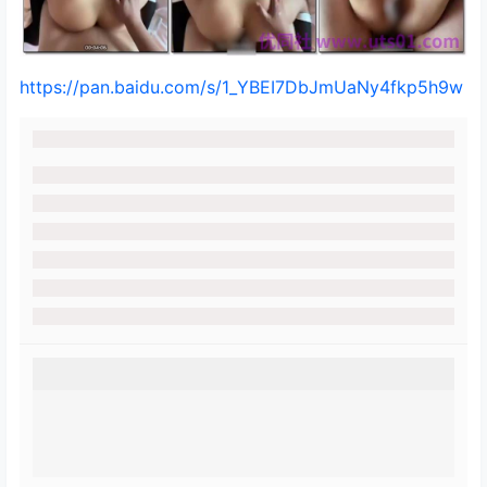
https://pan.baidu.com/s/1_YBEI7DbJmUaNy4fkp5h9w